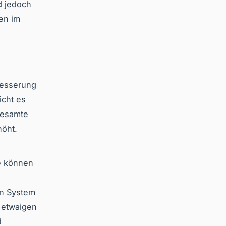
d jedoch
en im
besserung
icht es
gesamte
höht.
e können
en System
n etwaigen
d