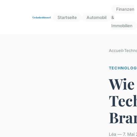
Finanzen
Startseite
Automobil
&
Immobilien
Accueil
›
Techno
TECHNOLOG
Wie
Tec
Bra
Léa — 7. Mai 