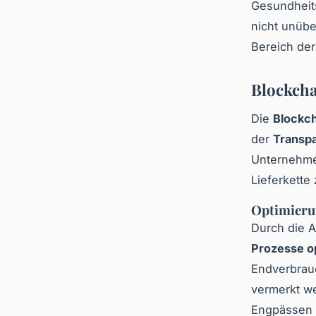
Gesundheit
nicht unübe
Bereich de
Blockchai
Die
Blockch
der
Transp
Unternehme
Lieferkette
Optimieru
Durch die 
Prozesse o
Endverbrau
vermerkt we
Engpässen 