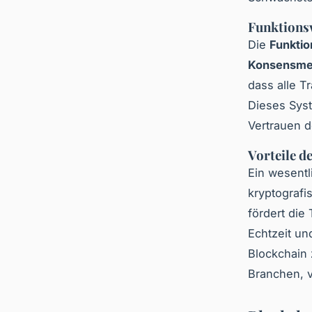
Funktions
Die
Funkti
Konsensme
dass alle T
Dieses Sys
Vertrauen de
Vorteile d
Ein wesent
kryptografi
fördert die
Echtzeit un
Blockchain 
Branchen, v