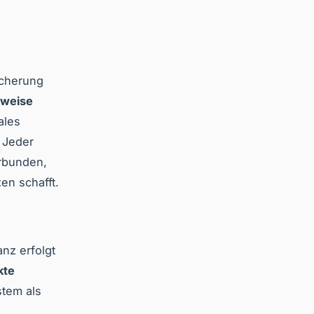
icherung
sweise
ales
 Jeder
erbunden,
en schafft.
nz erfolgt
kte
stem als