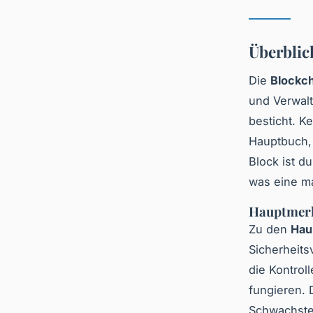
Überblic
Die
Blockc
und Verwalt
besticht. K
Hauptbuch,
Block ist d
was eine ma
Hauptmerk
Zu den
Hau
Sicherheits
die Kontrol
fungieren. 
Schwachste