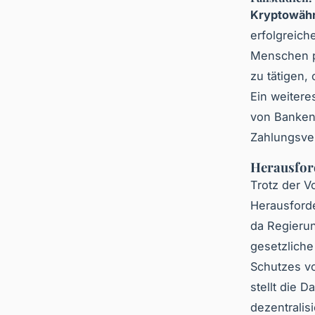
Kryptowäh
erfolgreich
Menschen pr
zu tätigen,
Ein weitere
von Bankent
Zahlungsver
Herausford
Trotz der V
Herausford
da Regieru
gesetzliche
Schutzes vo
stellt die D
dezentralis