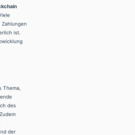
ckchain
Viele
al Zahlungen
lich ist.
Abwicklung
s Thema,
hende
ich des
. Zudem
r
und der