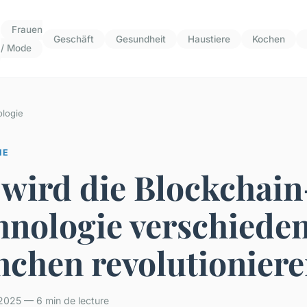
Frauen
Geschäft
Gesundheit
Haustiere
Kochen
/ Mode
logie
IE
 wird die Blockchain
hnologie verschiede
nchen revolutionier
2025 — 6 min de lecture