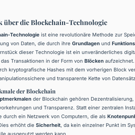
k über die Blockchain-Technologie
hain-Technologie
ist eine revolutionäre Methode zur Spe
ung von Daten, die durch ihre
Grundlagen
und
Funktion
ernstück dieser Technologie ist ein unveränderliches digit
 das Transaktionen in der Form von
Blöcken
aufzeichnet.
urch kryptografische Hashes mit dem vorherigen Block v
nipulationssichere und transparente Kette von Datensätz
male der Blockchain
ptmerkmalen
der Blockchain gehören Dezentralisierung,
vorkehrungen und Transparenz. Statt einer zentralen Insta
le durch ein Netzwerk von Computern, die als
Knotenpun
Dies erhöht die
Sicherheit
, da kein einzelner Punkt im Sy
lle ausgenutzt werden kann.