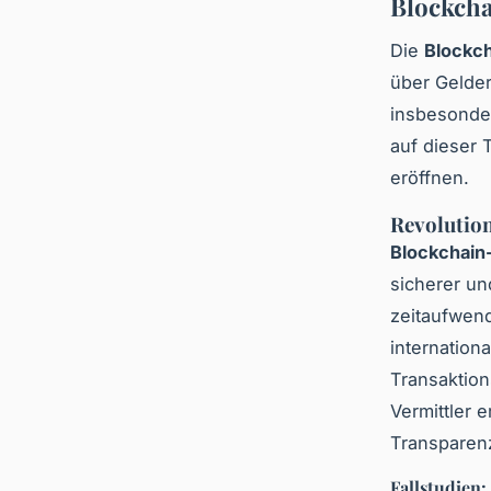
Blockch
Die
Blockc
über Gelder
insbesonde
auf dieser 
eröffnen.
Revolutio
Blockchain
sicherer un
zeitaufwen
internation
Transaktio
Vermittler 
Transparen
Fallstudien