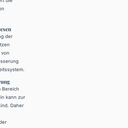
rt die
on
wesen
ng der
tzen
 von
esserung
eitssystem.
rung
 Bereich
in kann zur
ind. Daher
der