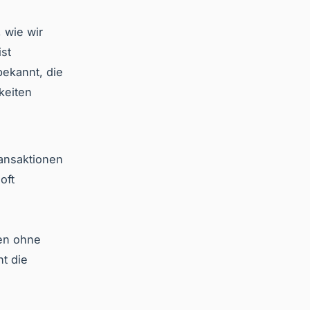
 wie wir
st
bekannt, die
keiten
ansaktionen
oft
en ohne
ht die