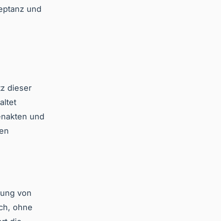
zeptanz und
z dieser
altet
enakten und
hen
rung von
ich, ohne