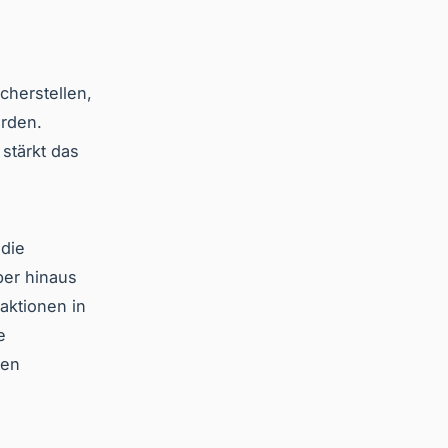
icherstellen,
erden.
stärkt das
 die
ber hinaus
aktionen in
e
hen