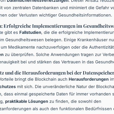
 von
Datensicherheitsverletzungen
. Dieser Ansatz reduzie
t von zentralen Datenbanken und minimiert die Gefahr v
nen oder Verlusten wichtiger Gesundheitsinformationen.
n: Erfolgreiche Implementierungen im Gesundheits
te gibt es
Fallstudien
, die die erfolgreiche Implementieru
 im Gesundheitswesen belegen. Einige Krankenhäuser nu
 um Medikamente nachzuverfolgen oder die Authentizität
en
zu überprüfen. Solche Anwendungen tragen zur Verb
nauigkeit bei und stärken das Vertrauen in das Gesundh
tz und die Herausforderungen bei der Datenspeiche
 Vorteile bringt die Blockchain auch
Herausforderungen
im
chutzes
mit sich. Die unveränderliche Natur der Blockcha
, dass einmal gespeicherte Daten für immer vorhanden s
ig,
praktikable Lösungen
zu finden, die sowohl den
zanforderungen als auch den funktionalen Bedürfnissen 