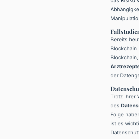
das Risiko
Abhängigkei
Manipulatio
Fallstudie
Bereits heu
Blockchain
Blockchain,
Arztrezept
der Datenge
Datenschu
Trotz ihrer
des
Datens
Folge haben
ist es wicht
Datenschut