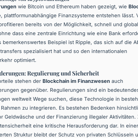
rungen
wie Bitcoin und Ethereum haben gezeigt, wie
Blo
e, plattformunabhängige Finanzsysteme entstehen lässt. 
ofitieren bereits von der Möglichkeit, schnell und glob
 ohne dass eine zentrale Einrichtung wie eine Bank erforder
s bemerkenswertes Beispiel ist Ripple, das sich auf die 
ransfers spezialisiert hat und so den internationalen
kehr optimiert.
erungen: Regulierung und Sicherheit
orteile stehen der
Blockchain im Finanzwesen
auch
erungen gegenüber. Regulierungen sind ein bedeutende
ngen weltweit Wege suchen, diese Technologie in beste
 Rahmen zu integrieren. Es bestehen Bedenken hinsichtl
r Geldwäsche und der Finanzierung illegaler Aktivitäten
atensicherheit eine kritische Herausforderung dar. In eine
ierten Struktur bleibt der Schutz von privaten Schlüsseln 